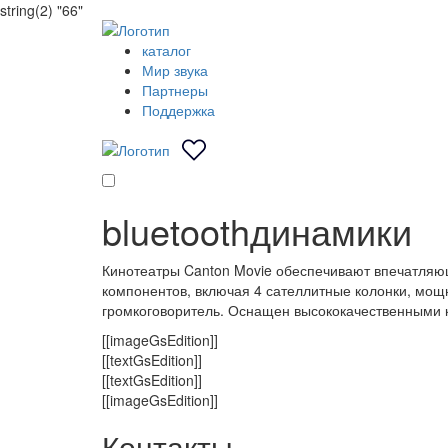
string(2) "66"
каталог
Мир звука
Партнеры
Поддержка
bluetooth
динамики
Кинотеатры Canton Movie обеспечивают впечатляю
компонентов, включая 4 сателлитные колонки, мо
громкоговоритель. Оснащен высококачественными 
[[imageGsEdition]]
[[textGsEdition]]
[[textGsEdition]]
[[imageGsEdition]]
Контакты