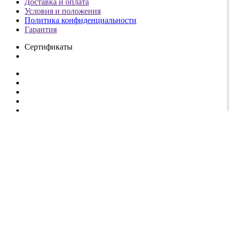
Доставка и оплата
Условия и положения
Политика конфиденциальности
Гарантия
Сертификаты
* Все цены указаны с учетом НДС. НДС плюс стоимость
доставки и возможные сборы за доставку, если не указано
иное. Подставки для колонок являются дополнительными и
не включены в стоимость доставки.
Товары добавленные к сравнению