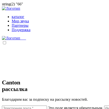
string(2) "66"
каталог
Мир звука
Партнеры
Поддержка
Passive Speaker
Наши культовые напольные колонки формировали интерьер го
Независимо от того, нужны ли вам стереоколонки или колонки
прямо сейчас.
Canton
рассылка
Благодарим вас за подписку на рассылку новостей.
Это поле является обязательным.